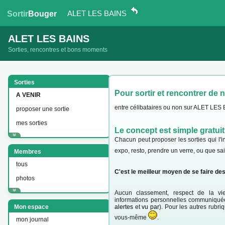
ALET LES BAINS
Sortir
Bouger
ALET LES BAINS
Sorties, rencontres et bons moments
Sorties
Pour sortir et rencontrer de 
A VENIR
entre célibataires ou non sur ALET LES B
proposer une sortie
mes sorties
Le concept est simple gratuit
Chacun peut proposer les sorties qui l'in
expo, resto, prendre un verre, ou que sa
Membres
tous
C'est le meilleur moyen de se faire de
photos
Aucun classement, respect de la vie
informations personnelles communiquée
Mon espace
alertes
et
vu par
). Pour les autres rubriq
vous-même
.
mon journal